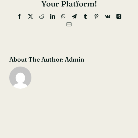
Your Platform!
Facebook
X
Reddit
LinkedIn
WhatsApp
Telegram
Tumblr
Pinterest
Vk
Xing
Email
About The Author:
Admin